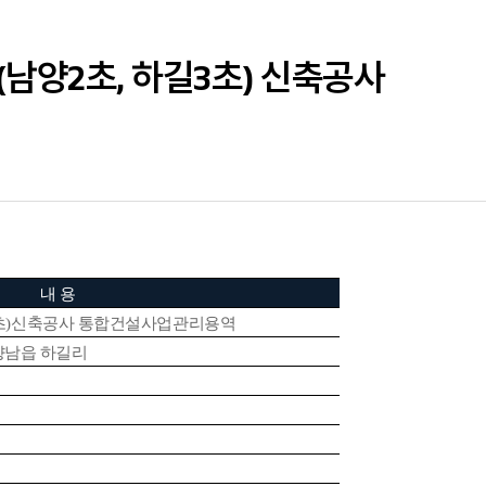
교(남양2초, 하길3초) 신축공사
내 용
초
)
신축공사 통합건설사업관리용역
향남읍 하길리