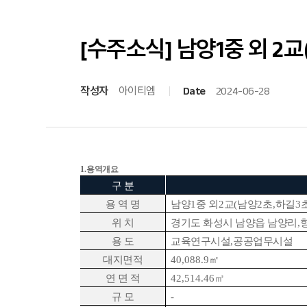
[수주소식] 남양1중 외 2
작성자
아이티엠
Date
2024-06-28
1.
용역개요
구 분
용 역 명
남양
1
중 외
2
교
(
남양
2
초
,
하길
3
위 치
경기도 화성시 남양읍 남양리
,
용 도
교육연구시설
,
공공업무시설
대지면적
40,088.9
㎡
연 면 적
42,514.46
㎡
규 모
-