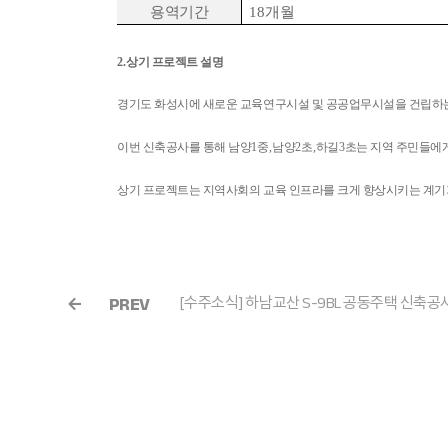
용역기간
18
개월
2.
상기 프로젝트 설명
경기도 화성시에 새로운 교육연구시설 및 공공업무시설을 건립하
이번 신축공사를 통해 남양
1
중
,
남양
2
초
,
하길
3
초는 지역 주민들에
상기 프로젝트는 지역사회의 교육 인프라를 크게 향상시키는 계기
PREV
[수주소식] 하남교산 S-9BL 공동주택 신축공