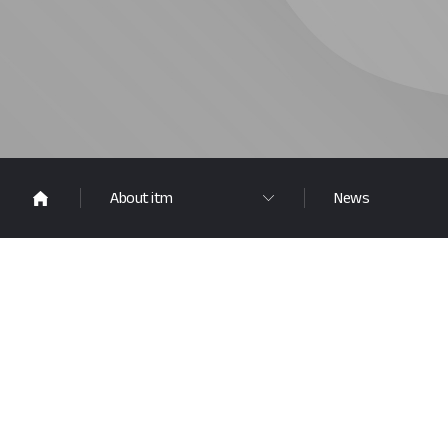
About itm
News