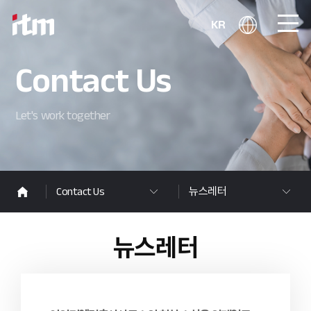
KR
Contact Us
Let's work together
Contact Us
뉴스레터
뉴스레터