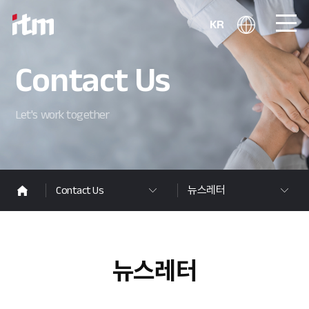
KR
Contact Us
Let's work together
Contact Us
뉴스레터
뉴스레터