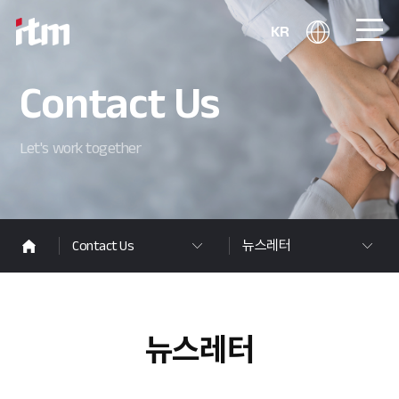
KR
Contact Us
Let's work together
Contact Us
뉴스레터
뉴스레터