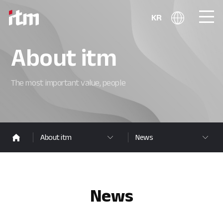
KR
About itm
The most important value, people
About itm
News
News