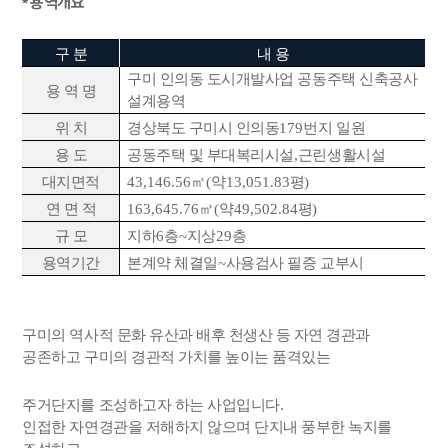
* 용역개요
구 분
내 용
구미 인의동 도시개발사업 공동주택 신축공사
용 역 명
설계용역
위 치
경상북도 구미시 인의동
179
번지 일원
용 도
공동주택 및 부대복리시설
,
근린생활시설
대지면적
43,146.56
㎡
(
약
13,051.83
평
)
연 면 적
163,645.76
㎡
(
약
49,502.84
평
)
규 모
지하
6
층
~
지상
29
층
용역기간
본계약 체결일
~
사용검사 필증 교부시
구미의 역사적 문화 유산과 배후 천생산 등 자연 경관과
공존하고 구미의 경관적 가치를 높이는 품격있는
주거단지를 조성하고자 하는 사업입니다
.
인접한 자연경관을 저해하지 않으며 단지내 풍부한 녹지를